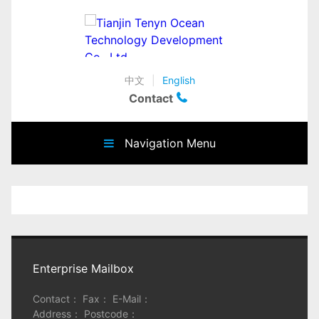
中文
|
English
Contact
Navigation Menu
Enterprise Mailbox
Contact： Fax： E-Mail：
Address： Postcode：