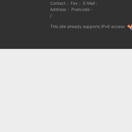
Contact： Fax： E-Mail：
Address： Postcode：
/
This site already supports IPv6 access