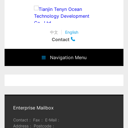
中文
|
English
Contact
Navigation Menu
Enterprise Mailbox
Contact： Fax： E-Mail：
Address： Postcode：