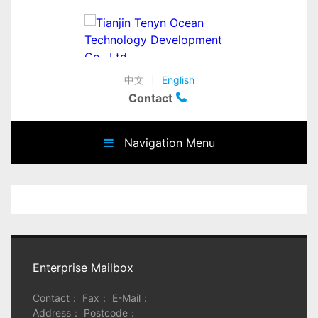
中文
|
English
Contact
Navigation Menu
Enterprise Mailbox
Contact： Fax： E-Mail：
Address： Postcode：