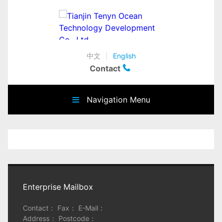
中文
|
English
Contact
Navigation Menu
Enterprise Mailbox
Contact： Fax： E-Mail：
Address： Postcode：